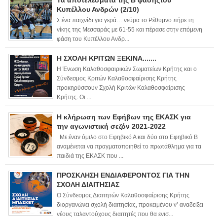
Κυπέλλου Ανδρών (2/10)
Σ ένα παιχνίδι για γερά… νεύρα το Ρέθυμνο πήρε τη
νίκης της Μεσσαράς με 61-55 και πέρασε στην επόμενη
φάση του Κυπέλλου Ανδρ...
Η ΣΧΟΛΗ ΚΡΙΤΩΝ ΞΕΚΙΝΑ.......
Η Ένωση Καλαθοσφαιρικών Σωματείων Κρήτης και ο
Σύνδεσμος Κριτών Καλαθοσφαίρισης Κρήτης
προκηρύσσουν Σχολή Κριτών Καλαθοσφαίρισης
Κρήτης. Οι ...
Η κλήρωση των Εφήβων της ΕΚΑΣΚ για
την αγωνιστική σεζόν 2021-2022
Με έναν όμιλο στο Εφηβικό Α και δύο στο Εφηβικό Β
αναμένεται να πραγματοποιηθεί το πρωτάθλημα για τα
παιδιά της ΕΚΑΣΚ που ...
ΠΡΟΣΚΛΗΣΗ ΕΝΔΙΑΦΕΡΟΝΤΟΣ ΓΙΑ ΤΗΝ
ΣΧΟΛΗ ΔΙΑΙΤΗΣΙΑΣ
Ο Σύνδεσμος Διαιτητών Καλαθοσφαίρισης Κρήτης
διοργανώνει σχολή διαιτησίας, προκειμένου ν’ αναδείξει
νέους ταλαντούχους διαιτητές που θα ενισ...