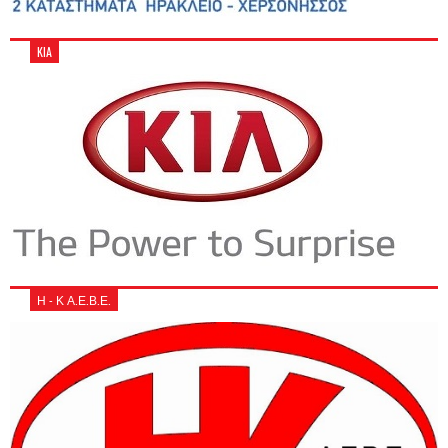
KIA
Η - Κ Α.Ε.Β.Ε.