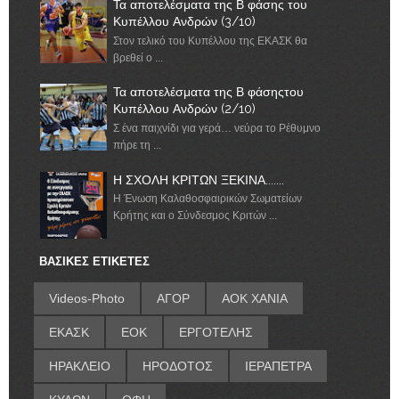
Τα αποτελέσματα της Β φάσης του
Κυπέλλου Ανδρών (3/10)
Στον τελικό του Κυπέλλου της ΕΚΑΣΚ θα
βρεθεί ο ...
Τα αποτελέσματα της Β φάσηςτου
Κυπέλλου Ανδρών (2/10)
Σ ένα παιχνίδι για γερά… νεύρα το Ρέθυμνο
πήρε τη ...
Η ΣΧΟΛΗ ΚΡΙΤΩΝ ΞΕΚΙΝΑ.......
Η Ένωση Καλαθοσφαιρικών Σωματείων
Κρήτης και ο Σύνδεσμος Κριτών ...
ΒΑΣΙΚΕΣ ΕΤΙΚΕΤΕΣ
Videos-Photo
ΑΓΟΡ
ΑΟΚ ΧΑΝΙΑ
ΕΚΑΣΚ
ΕΟΚ
ΕΡΓΟΤΕΛΗΣ
ΗΡΑΚΛΕΙΟ
ΗΡΟΔΟΤΟΣ
ΙΕΡΑΠΕΤΡΑ