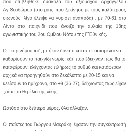
που επιβλήθηκε δύσκολα του αξιόμαχου Αρχάγγελου
Αγ.Θεοδώρου (στο ματς που ξεκίνησε με τους καλύτερους
οιωνούς, λίγο έλειψε να γυρίσει ανάποδα) , με 70-61 στο
Λίντο στο παιχνίδι που άνοιξε την αυλαία της 13ης
αγωνιστικής του 2ου Ομίλου Νότου της Γ΄Εθνικής.
Οι "κιτρινόμαυροι", μπήκαν δυνατα και αποφασισμένοι να
καθαρίσουν το παιχνίδι νωρίς, κάτι που έδειχναν πως θα το
καταφέρουν, ελέγχοντας πλήρως το ρυθμό και κατάφεραν
αρχικά να προηγηθούν στο δεκάλεπτο με 20-15 και να
κλείσουν το ημίχρονο, στο +9 (36-27), δείχνοντας πως είχαν
χτίσει τα θεμέλια της νίκης.
Ωστόσο στο δεύτερο μέρος, όλα άλλαξαν.
Οι παίκτες του Γιώργου Μακράκη, έχασαν την συγκέντρωσή