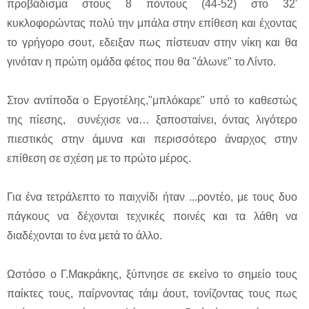
προβάδισμα στους 8 πόντους (44-52) στο 32'
κυκλοφορώντας πολύ την μπάλα στην επίθεση και έχοντας
το γρήγορο σουτ, εδειξαν πως πίστευαν στην νίκη και θα
γινόταν η πρώτη ομάδα φέτος που θα "άλωνε" το Λίντο.
Στον αντίποδα ο Εργοτέλης,"μπλόκαρε" υπό το καθεστώς
της πίεσης, συνέχισε να… ξαποσταίνει, όντας λιγότερο
πιεστικός στην άμυνα και περισσότερο άναρχος στην
επίθεση σε σχέση με το πρώτο μέρος.
Για ένα τετράλεπτο το παιχνίδι ήταν ...ροντέο, με τους δυο
πάγκους να δέχονται τεχνικές ποινές και τα λάθη να
διαδέχονται το ένα μετά το άλλο.
Ωστόσο ο Γ.Μακράκης, ξύπνησε σε εκείνο το σημείο τους
παίκτες τους, παίρνοντας τάιμ άουτ, τονίζοντας τους πως