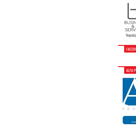
FACEB
ALFA 