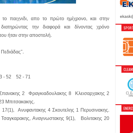
ekask@
το παιχνιδι, απο το πρώτο ημίχρονο, και στην
ρ διατηρώντας την διαφορά και δίνοντας χρόνο
SPORT
που ήταν στην αποστολή.
 Πεδιάδας".
CLEA
33 - 52 52 - 71
Σπανακης 2 Φραγκιαδουλακης 8 Κλεισαρχακης 2
 23 Μπιτσακακης.
ENER
17(1), Ανυφαντακης 4 Σκουτελης 1 Περυσινακης.
 Τσαγκαρακης, Αναγνωστακης 9(1), Βολιτακης 20