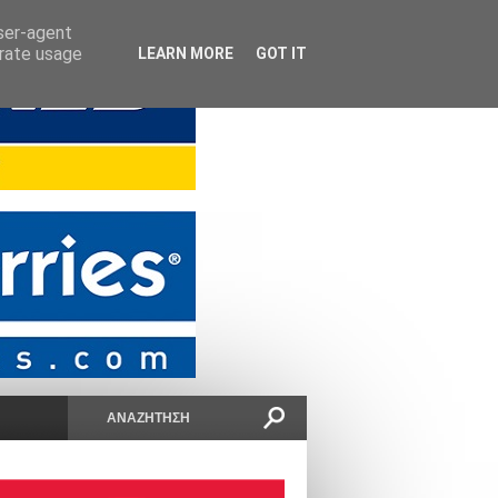
user-agent
erate usage
LEARN MORE
GOT IT