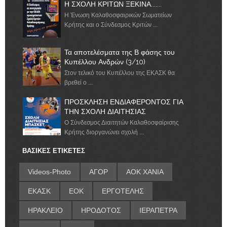
Η ΣΧΟΛΗ ΚΡΙΤΩΝ ΞΕΚΙΝΑ.......
Η Ένωση Καλαθοσφαιρικών Σωματείων
Κρήτης και ο Σύνδεσμος Κριτών ...
Τα αποτελέσματα της Β φάσης του
Κυπέλλου Ανδρών (3/10)
Στον τελικό του Κυπέλλου της ΕΚΑΣΚ θα
βρεθεί ο ...
ΠΡΟΣΚΛΗΣΗ ΕΝΔΙΑΦΕΡΟΝΤΟΣ ΓΙΑ
ΤΗΝ ΣΧΟΛΗ ΔΙΑΙΤΗΣΙΑΣ
Ο Σύνδεσμος Διαιτητών Καλαθοσφαίρισης
Κρήτης διοργανώνει σχολή ...
ΒΑΣΙΚΕΣ ΕΤΙΚΕΤΕΣ
Videos-Photo
ΑΓΟΡ
ΑΟΚ ΧΑΝΙΑ
ΕΚΑΣΚ
ΕΟΚ
ΕΡΓΟΤΕΛΗΣ
ΗΡΑΚΛΕΙΟ
ΗΡΟΔΟΤΟΣ
ΙΕΡΑΠΕΤΡΑ