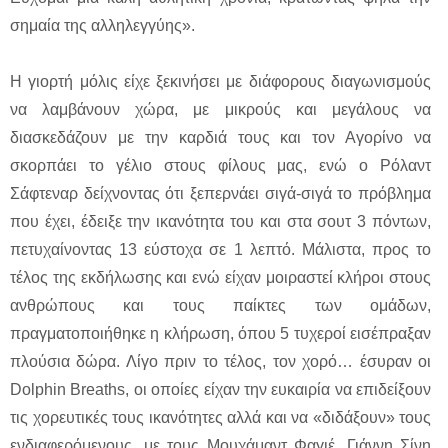
σημαία της αλληλεγγύης».
Η γιορτή μόλις είχε ξεκινήσει με διάφορους διαγωνισμούς
να λαμβάνουν χώρα, με μικρούς και μεγάλους να
διασκεδάζουν με την καρδιά τους και τον Αγορίνο να
σκορπάει το γέλιο στους φίλους μας, ενώ ο Ρόλαντ
Σάφτεναρ δείχνοντας ότι ξεπερνάει σιγά-σιγά το πρόβλημα
που έχει, έδειξε την ικανότητα του και στα σουτ 3 πόντων,
πετυχαίνοντας 13 εύστοχα σε 1 λεπτό. Μάλιστα, προς το
τέλος της εκδήλωσης και ενώ είχαν μοιραστεί κλήροι στους
ανθρώπους και τους παίκτες των ομάδων,
πραγματοποιήθηκε η κλήρωση, όπου 5 τυχεροί εισέπραξαν
πλούσια δώρα. Λίγο πριν το τέλος, τον χορό… έσυραν οι
Dolphin Breaths, οι οποίες είχαν την ευκαιρία να επιδείξουν
τις χορευτικές τους ικανότητες αλλά και να «διδάξουν» τους
ενδιαφερόμενους, με τους Μουχάμαντ Φαγιέ, Γιάννη Σίνη