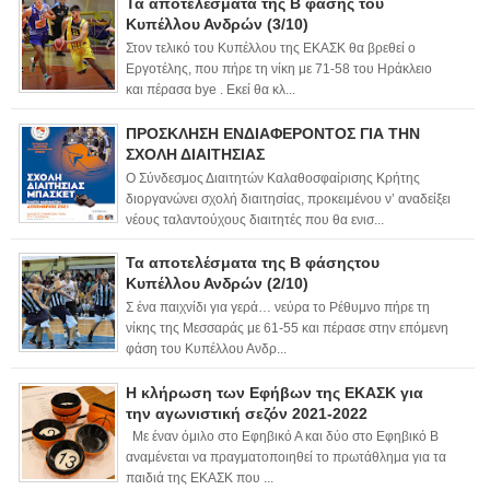
Τα αποτελέσματα της Β φάσης του
Κυπέλλου Ανδρών (3/10)
Στον τελικό του Κυπέλλου της ΕΚΑΣΚ θα βρεθεί ο
Εργοτέλης, που πήρε τη νίκη με 71-58 του Ηράκλειο
και πέρασα bye . Εκεί θα κλ...
ΠΡΟΣΚΛΗΣΗ ΕΝΔΙΑΦΕΡΟΝΤΟΣ ΓΙΑ ΤΗΝ
ΣΧΟΛΗ ΔΙΑΙΤΗΣΙΑΣ
Ο Σύνδεσμος Διαιτητών Καλαθοσφαίρισης Κρήτης
διοργανώνει σχολή διαιτησίας, προκειμένου ν’ αναδείξει
νέους ταλαντούχους διαιτητές που θα ενισ...
Τα αποτελέσματα της Β φάσηςτου
Κυπέλλου Ανδρών (2/10)
Σ ένα παιχνίδι για γερά… νεύρα το Ρέθυμνο πήρε τη
νίκης της Μεσσαράς με 61-55 και πέρασε στην επόμενη
φάση του Κυπέλλου Ανδρ...
Η κλήρωση των Εφήβων της ΕΚΑΣΚ για
την αγωνιστική σεζόν 2021-2022
Με έναν όμιλο στο Εφηβικό Α και δύο στο Εφηβικό Β
αναμένεται να πραγματοποιηθεί το πρωτάθλημα για τα
παιδιά της ΕΚΑΣΚ που ...