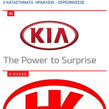
KIA
Η - Κ Α.Ε.Β.Ε.