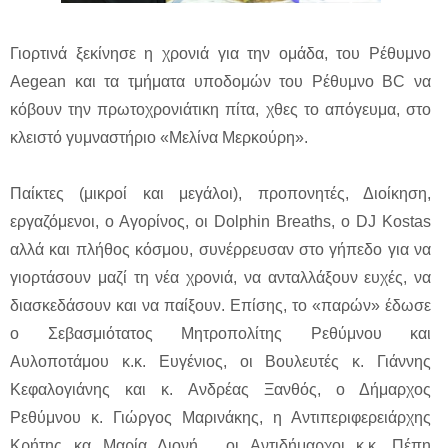
Γιορτινά ξεκίνησε η χρονιά για την ομάδα, του Ρέθυμνο
Aegean και τα τμήματα υποδομών του Ρέθυμνο BC να
κόβουν την πρωτοχρονιάτικη πίτα, χθες το απόγευμα, στο
κλειστό γυμναστήριο «Μελίνα Μερκούρη».
Παίκτες (μικροί και μεγάλοι), προπονητές, Διοίκηση,
εργαζόμενοι, ο Αγορίνος, οι Dolphin Breaths, ο DJ Kostas
αλλά και πλήθος κόσμου, συνέρρευσαν στο γήπεδο για να
γιορτάσουν μαζί τη νέα χρονιά, να ανταλλάξουν ευχές, να
διασκεδάσουν και να παίξουν. Επίσης, το «παρών» έδωσε
ο Σεβασμιότατος Μητροπολίτης Ρεθύμνου και
Αυλοποτάμου κ.κ. Ευγένιος, οι Βουλευτές κ. Γιάννης
Κεφαλογιάνης και κ. Ανδρέας Ξανθός, ο Δήμαρχος
Ρεθύμνου κ. Γιώργος Μαρινάκης, η Αντιπεριφερειάρχης
Κρήτης κα Μαρία Λιονή, οι Αντιδήμαρχοι κ.κ. Πέπη