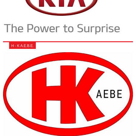
Η - Κ Α.Ε.Β.Ε.