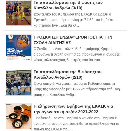
Τα αποτελέσματα της Β φάσης του
Κυπέλλου Ανδρών (3/10)
Στον τελικό του Κυπέλλου της ΕΚΑΣΚ θα βρεθεί ο
Εργοτέλης, που πήρε τη νίκη με 71-58 του Ηράκλειο
και πέρασα bye . Εκεί θα κλ...
ΠΡΟΣΚΛΗΣΗ ΕΝΔΙΑΦΕΡΟΝΤΟΣ ΓΙΑ ΤΗΝ
ΣΧΟΛΗ ΔΙΑΙΤΗΣΙΑΣ
Ο Σύνδεσμος Διαιτητών Καλαθοσφαίρισης Κρήτης
διοργανώνει σχολή διαιτησίας, προκειμένου ν’ αναδείξει
νέους ταλαντούχους διαιτητές που θα ενισ...
Τα αποτελέσματα της Β φάσηςτου
Κυπέλλου Ανδρών (2/10)
Σ ένα παιχνίδι για γερά… νεύρα το Ρέθυμνο πήρε τη
νίκης της Μεσσαράς με 61-55 και πέρασε στην επόμενη
φάση του Κυπέλλου Ανδρ...
Η κλήρωση των Εφήβων της ΕΚΑΣΚ για
την αγωνιστική σεζόν 2021-2022
Με έναν όμιλο στο Εφηβικό Α και δύο στο Εφηβικό Β
αναμένεται να πραγματοποιηθεί το πρωτάθλημα για τα
παιδιά της ΕΚΑΣΚ που ...