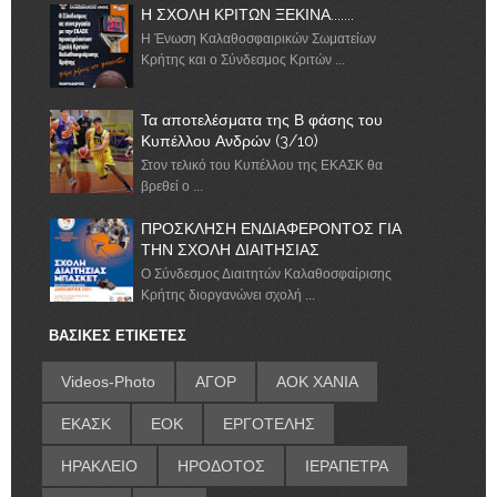
Η ΣΧΟΛΗ ΚΡΙΤΩΝ ΞΕΚΙΝΑ.......
Η Ένωση Καλαθοσφαιρικών Σωματείων
Κρήτης και ο Σύνδεσμος Κριτών ...
Τα αποτελέσματα της Β φάσης του
Κυπέλλου Ανδρών (3/10)
Στον τελικό του Κυπέλλου της ΕΚΑΣΚ θα
βρεθεί ο ...
ΠΡΟΣΚΛΗΣΗ ΕΝΔΙΑΦΕΡΟΝΤΟΣ ΓΙΑ
ΤΗΝ ΣΧΟΛΗ ΔΙΑΙΤΗΣΙΑΣ
Ο Σύνδεσμος Διαιτητών Καλαθοσφαίρισης
Κρήτης διοργανώνει σχολή ...
ΒΑΣΙΚΕΣ ΕΤΙΚΕΤΕΣ
Videos-Photo
ΑΓΟΡ
ΑΟΚ ΧΑΝΙΑ
ΕΚΑΣΚ
ΕΟΚ
ΕΡΓΟΤΕΛΗΣ
ΗΡΑΚΛΕΙΟ
ΗΡΟΔΟΤΟΣ
ΙΕΡΑΠΕΤΡΑ