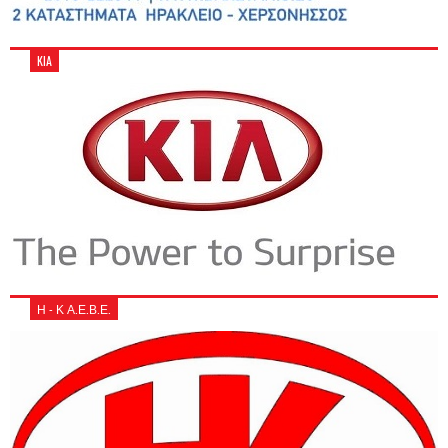
KIA
Η - Κ Α.Ε.Β.Ε.