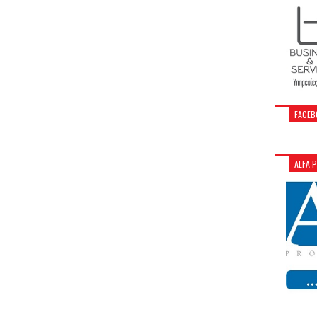
FACEB
ALFA 