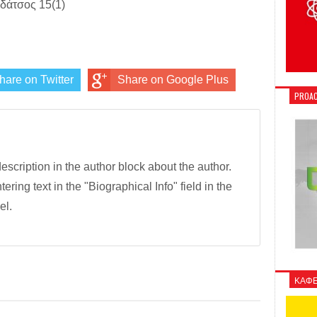
υδάτσος 15(1)
hare on Twitter
Share on Google Plus
PROAC
description in the author block about the author.
tering text in the "Biographical Info" field in the
el.
ΚΑΦΕ