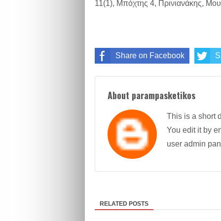
11(1), Μπόχτης 4, Πρινιανάκης, Μο
Share on Facebook
S
About parampasketikos
This is a short 
You edit it by en
user admin pan
RELATED POSTS