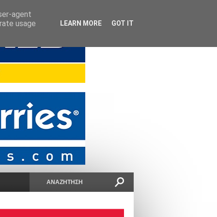
user-agent
erate usage
LEARN MORE
GOT IT