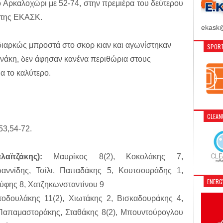
 Αρκαλοχώρι με 52-74, στην πρεμιέρα του δεύτερου
 της ΕΚΑΣΚ.
ekask@
 διαρκώς μπροστά στο σκορ κιαν και αγωνίστηκαν
SPORT
νάκη, δεν άφησαν κανένα περιθώρια στους
 το καλύτερο.
CLEA
53,54-72.
αϊτζάκης):
Μαυρίκος 8(2), Κοκολάκης 7,
ωαννίδης, Τσίλι, Παπαδάκης 5, Κουτσουράδης 1,
ENER
ούφης 8, Χατζηκωνσταντίνου 9
οδουλάκης 11(2), Χιωτάκης 2, Βισκαδουράκης 4,
 Παπαμαστοράκης, Σταθάκης 8(2), Μπουντούρογλου