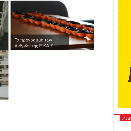
Το πρόγραμμα των
Ανδρών της Ε.ΚΑ.Σ....
BASELI