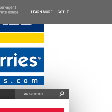
user-agent
erate usage
LEARN MORE
GOT IT