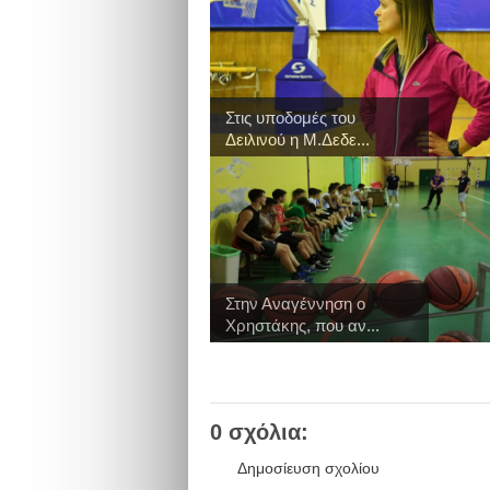
Στις υποδομές του
Δειλινού η Μ.Δεδε...
Στην Αναγέννηση ο
Χρηστάκης, που αν...
0 σχόλια:
Δημοσίευση σχολίου