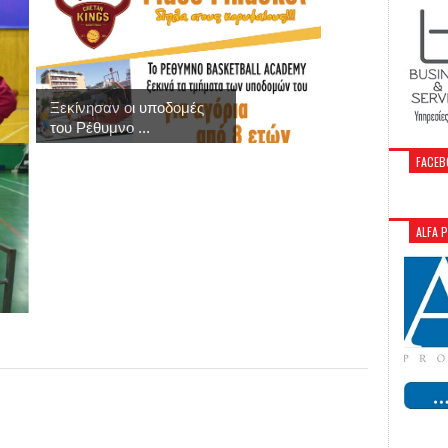
Ξεκίνησαν οι υποδομές
του Ρέθυμνο ...
FACEB
ALFA 