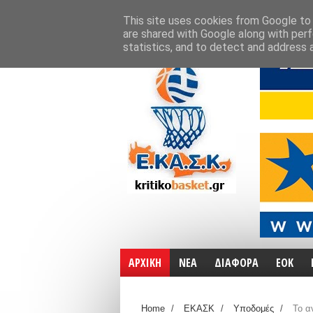
ΑΡΧΙΚΗ
ΧΑΡΤΕΣ
ΕΠΙΚΟΙΝΩΝΙΑ
This site uses cookies from Google to d
are shared with Google along with perf
statistics, and to detect and address 
ΑΡΧΙΚΗ
ΝΕΑ
ΔΙΑΦΟΡΑ
ΕΟΚ
Home
/
ΕΚΑΣΚ
/
Υποδομές
/
Το α