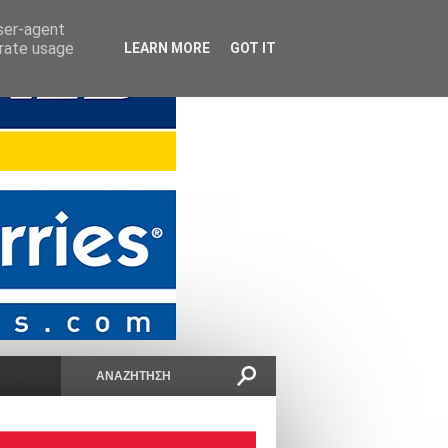
user-agent
erate usage
LEARN MORE
GOT IT