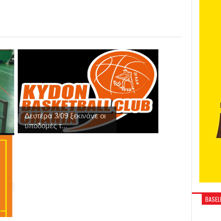
Δευτέρα 3/09 ξεκινάνε οι
υποδομές τ...
BASELI