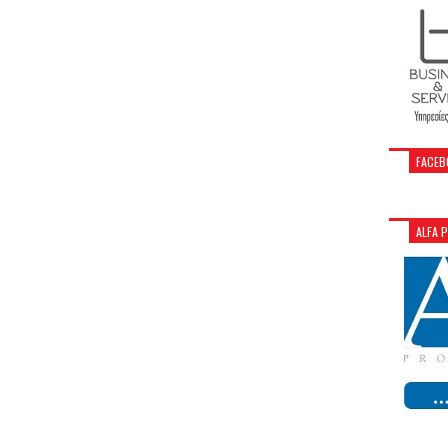
FACEB
ALFA 