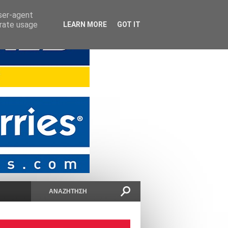
user-agent
erate usage
LEARN MORE
GOT IT