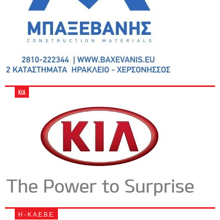
KIA
Η - Κ Α.Ε.Β.Ε.