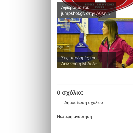
Αφιέρωμα του
jumpshot.gr, στην Αθλη...
Στις υποδομές του
Δειλινού η Μ.Δεδε...
0 σχόλια:
Δημοσίευση σχολίου
Νεότερη ανάρτηση