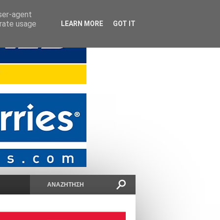
user-agent
erate usage
LEARN MORE
GOT IT