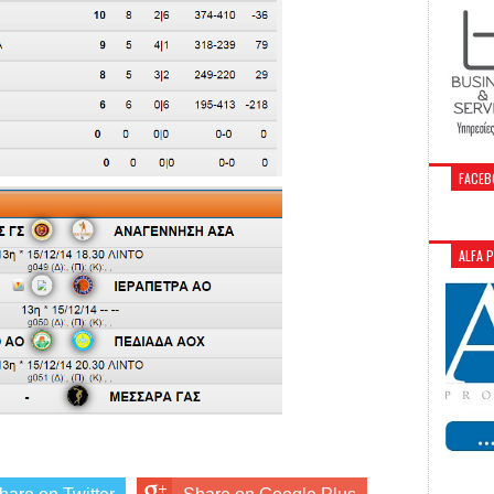
FACEB
ALFA 