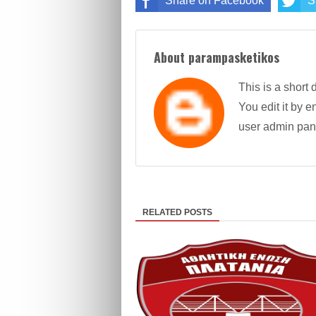
Share on Facebook
S
About parampasketikos
This is a short 
You edit it by en
user admin pan
RELATED POSTS