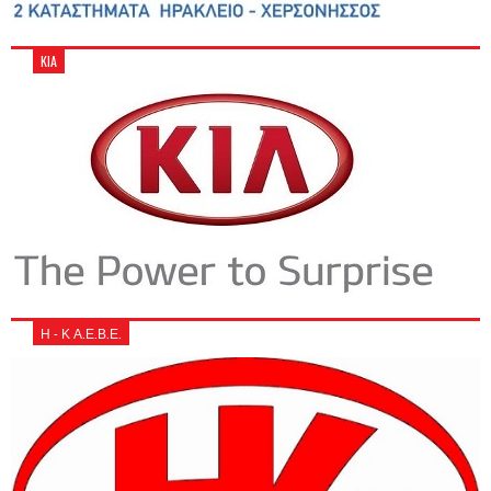
KIA
Η - Κ Α.Ε.Β.Ε.