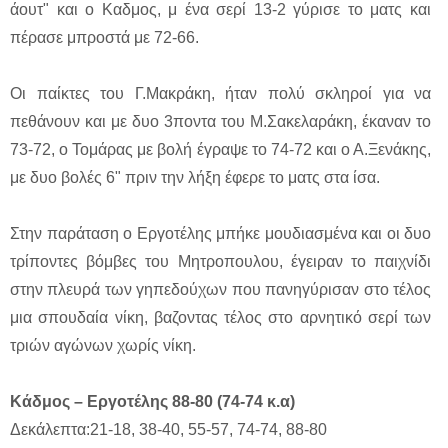
άουτ" και ο Καδμος, μ ένα σερί 13-2 γύρισε το ματς και
πέρασε μπροστά με 72-66.
Οι παίκτες του Γ.Μακράκη, ήταν πολύ σκληροί για να
πεθάνουν και με δυο 3ποντα του Μ.Σακελαράκη, έκαναν το
73-72, ο Τομάρας με βολή έγραψε το 74-72 και ο Α.Ξενάκης,
με δυο βολές 6" πριν την λήξη έφερε το ματς στα ίσα.
Στην παράταση ο Εργοτέλης μπήκε μουδιασμένα και οι δυο
τρίποντες βόμβες του Μητροπουλου, έγειραν το παιχνίδι
στην πλευρά των γηπεδούχων που πανηγύρισαν στο τέλος
μια σπουδαία νίκη, βαζοντας τέλος στο αρνητικό σερί των
τριών αγώνων χωρίς νίκη.
Κάδμος – Εργοτέλης 88-80 (74-74 κ.α)
Δεκάλεπτα:21-18, 38-40, 55-57, 74-74, 88-80