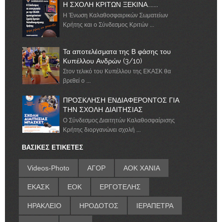
Η ΣΧΟΛΗ ΚΡΙΤΩΝ ΞΕΚΙΝΑ.......
Η Ένωση Καλαθοσφαιρικών Σωματείων
Κρήτης και ο Σύνδεσμος Κριτών ...
Τα αποτελέσματα της Β φάσης του
Κυπέλλου Ανδρών (3/10)
Στον τελικό του Κυπέλλου της ΕΚΑΣΚ θα
βρεθεί ο ...
ΠΡΟΣΚΛΗΣΗ ΕΝΔΙΑΦΕΡΟΝΤΟΣ ΓΙΑ
ΤΗΝ ΣΧΟΛΗ ΔΙΑΙΤΗΣΙΑΣ
Ο Σύνδεσμος Διαιτητών Καλαθοσφαίρισης
Κρήτης διοργανώνει σχολή ...
ΒΑΣΙΚΕΣ ΕΤΙΚΕΤΕΣ
Videos-Photo
ΑΓΟΡ
ΑΟΚ ΧΑΝΙΑ
ΕΚΑΣΚ
ΕΟΚ
ΕΡΓΟΤΕΛΗΣ
ΗΡΑΚΛΕΙΟ
ΗΡΟΔΟΤΟΣ
ΙΕΡΑΠΕΤΡΑ