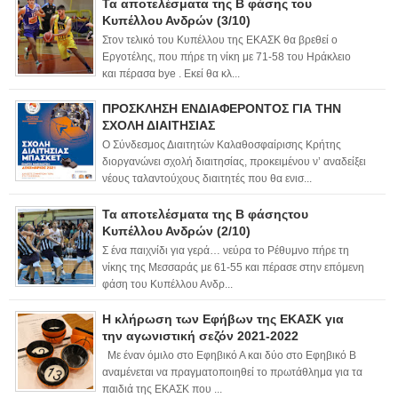
Τα αποτελέσματα της Β φάσης του
Κυπέλλου Ανδρών (3/10)
Στον τελικό του Κυπέλλου της ΕΚΑΣΚ θα βρεθεί ο
Εργοτέλης, που πήρε τη νίκη με 71-58 του Ηράκλειο
και πέρασα bye . Εκεί θα κλ...
ΠΡΟΣΚΛΗΣΗ ΕΝΔΙΑΦΕΡΟΝΤΟΣ ΓΙΑ ΤΗΝ
ΣΧΟΛΗ ΔΙΑΙΤΗΣΙΑΣ
Ο Σύνδεσμος Διαιτητών Καλαθοσφαίρισης Κρήτης
διοργανώνει σχολή διαιτησίας, προκειμένου ν’ αναδείξει
νέους ταλαντούχους διαιτητές που θα ενισ...
Τα αποτελέσματα της Β φάσηςτου
Κυπέλλου Ανδρών (2/10)
Σ ένα παιχνίδι για γερά… νεύρα το Ρέθυμνο πήρε τη
νίκης της Μεσσαράς με 61-55 και πέρασε στην επόμενη
φάση του Κυπέλλου Ανδρ...
Η κλήρωση των Εφήβων της ΕΚΑΣΚ για
την αγωνιστική σεζόν 2021-2022
Με έναν όμιλο στο Εφηβικό Α και δύο στο Εφηβικό Β
αναμένεται να πραγματοποιηθεί το πρωτάθλημα για τα
παιδιά της ΕΚΑΣΚ που ...