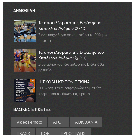
ΔΗΜΟΦΙΛΗ
Τα αποτελέσματα της Β φάσηςτου
Κυπέλλου Ανδρών (2/10)
Σ ένα παιχνίδι για γερά… νεύρα το Ρέθυμνο
πήρε τη ...
Τα αποτελέσματα της Β φάσης του
Κυπέλλου Ανδρών (3/10)
Στον τελικό του Κυπέλλου της ΕΚΑΣΚ θα
βρεθεί ο ...
Η ΣΧΟΛΗ ΚΡΙΤΩΝ ΞΕΚΙΝΑ.......
Η Ένωση Καλαθοσφαιρικών Σωματείων
Κρήτης και ο Σύνδεσμος Κριτών ...
ΒΑΣΙΚΕΣ ΕΤΙΚΕΤΕΣ
Videos-Photo
ΑΓΟΡ
ΑΟΚ ΧΑΝΙΑ
ΕΚΑΣΚ
ΕΟΚ
ΕΡΓΟΤΕΛΗΣ