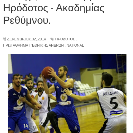
Ηρόδοτος - Ακαδημίας
Ρεθύμνου.
ΔΕΚΕΜΒΡΊΟΥ 02, 2014
ΗΡΟΔΟΤΟΣ
,
ΠΡΩΤΆΘΛΗΜΑ Γ΄ΕΘΝΙΚΉΣ ΑΝΔΡΏΝ
,
NATIONAL