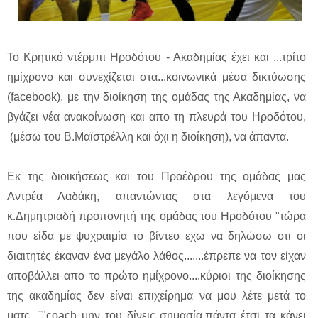
Το Κρητικό ντέρμπι Ηροδότου - Ακαδημίας έχει και ...τρίτο
ημίχρονο και συνεχίζεται στα...κοινωνικά μέσα δικτύωσης
(facebook), με την διοίκηση της ομάδας της Ακαδημίας, να
βγάζει νέα ανακοίνωση και απο τη πλευρά του Ηροδότου,
(μέσω του Β.Μαϊστρέλλη και όχι η διοίκηση), να άπαντα.
Εκ της διοικήσεως και του Προέδρου της ομάδας μας
Αντρέα Λαδάκη, απαντώντας στα λεγόμενα του
κ.Δημητριαδή προπονητή της ομάδας του Ηροδότου "τώρα
που είδα με ψυχραιμία το βίντεο εχω να δηλώσω οτι οι
διαιτητές έκαναν ένα μεγάλο λάθος.......έπρεπε να τον είχαν
αποβάλλει απο το πρώτο ημίχρονο....κύριοι της διοίκησης
της ακαδημίας δεν είναι επιχείρημα να μου λέτε μετά το
ματς...¨"coach μην του δίνεις σημασία,πάντα έτσι τα κάνει