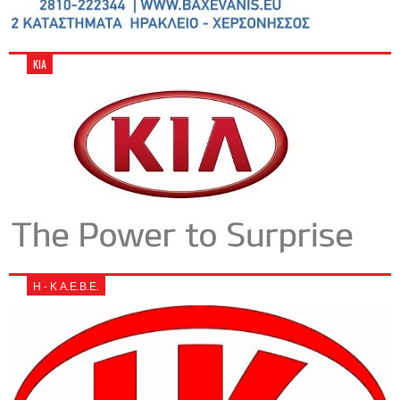
KIA
Η - Κ Α.Ε.Β.Ε.