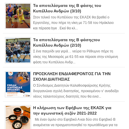
Τα αποτελέσματα της Β φάσης του
Κυπέλλου Ανδρών (3/10)
Στον τελικό του Κυπέλλου της ΕΚΑΣΚ θα βρεθεί ο
Εργοτέλης, που πήρε τη νίκη με 71-58 του Ηράκλειο
και πέρασα bye . Εκεί θα κλ...
Τα αποτελέσματα της Β φάσηςτου
Κυπέλλου Ανδρών (2/10)
Σ ένα παιχνίδι για γερά… νεύρα το Ρέθυμνο πήρε τη
νίκης της Μεσσαράς με 61-55 και πέρασε στην επόμενη
φάση του Κυπέλλου Ανδρ...
ΠΡΟΣΚΛΗΣΗ ΕΝΔΙΑΦΕΡΟΝΤΟΣ ΓΙΑ ΤΗΝ
ΣΧΟΛΗ ΔΙΑΙΤΗΣΙΑΣ
Ο Σύνδεσμος Διαιτητών Καλαθοσφαίρισης Κρήτης
διοργανώνει σχολή διαιτησίας, προκειμένου ν’ αναδείξει
νέους ταλαντούχους διαιτητές που θα ενισ...
Η κλήρωση των Εφήβων της ΕΚΑΣΚ για
την αγωνιστική σεζόν 2021-2022
Με έναν όμιλο στο Εφηβικό Α και δύο στο Εφηβικό Β
αναμένεται να πραγματοποιηθεί το πρωτάθλημα για τα