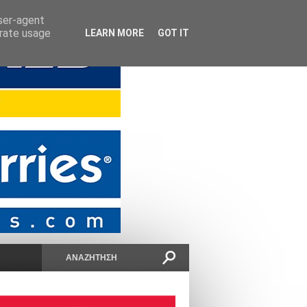
user-agent
erate usage
LEARN MORE
GOT IT