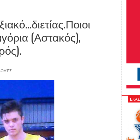
ακό...διετίας.Ποιοι
γόρια (Αστακός),
ρός).
ΔΟΜΈΣ
ΕΚΑΣ