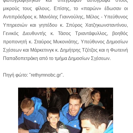
φωτογραφήθηκαν και υπέγραψαν αυτόγραφα στους
μικρούς τους φίλους. Επίσης, το «παρών» έδωσαν οι
Αντιπρόεδρος κ. Μανόλης Γιαννούλης, Μέλος - Υπεύθυνος
Υπηρεσιών και γηπέδου κ. Σπύρος Χατζηκωνσταντίνου,
Γενικός Διευθυντής κ. Τάσος Τριαντάφυλλος, βοηθός
προπονητή κ. Σταύρος Μυκονιάτης, Υπεύθυνος Δημοσίων
Σχέσεων και Μάρκετινγκ κ. Δημήτρης Τζέτζος και η Φωτεινή
Παπαδοπετράκη από το τμήμα Δημοσίων Σχέσεων.
Πηγή φώτο: "rethymnobc.gr".