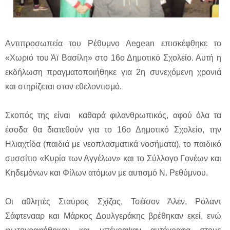
Αντιπροσωπεία του Ρέθυμνο Aegean επισκέφθηκε το
«Χωριό του Άϊ Βασίλη» στο 16ο Δημοτικό Σχολείο. Αυτή η
εκδήλωση πραγματοποιήθηκε για 2η συνεχόμενη χρονιά
και στηρίζεται στον εθελοντισμό.
Σκοπός της είναι καθαρά φιλανθρωπικός, αφού όλα τα
έσοδα θα διατεθούν για το 16ο Δημοτικό Σχολείο, την
Ηλιαχτίδα (παιδιά με νεοπλασματικά νοσήματα), το παιδικό
συσσίτιο «Κυρία των Αγγέλων» και το Σύλλογο Γονέων και
Κηδεμόνων και Φίλων ατόμων με αυτισμό Ν. Ρεθύμνου.
Οι αθλητές Σταύρος Σχίζας, Τσέϊσον Άλεν, Ρόλαντ
Σάφτενααρ και Μάρκος Δουλγεράκης βρέθηκαν εκεί, ενώ