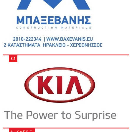
KIA
Η - Κ Α.Ε.Β.Ε.