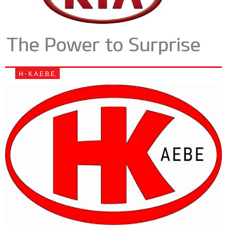
Η - Κ Α.Ε.Β.Ε.