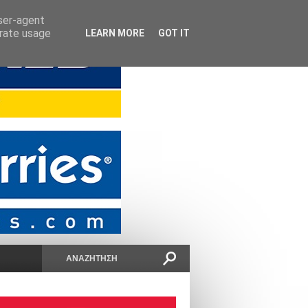
user-agent
erate usage
LEARN MORE
GOT IT