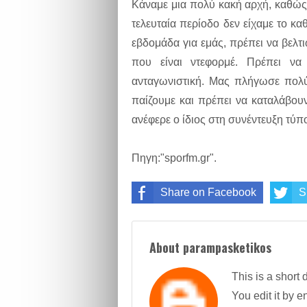
Κάναμε μια πολύ κακή αρχή, καθώς
τελευταία περίοδο δεν είχαμε το κ
εβδομάδα για εμάς, πρέπει να βελτ
που είναι ντεφορμέ. Πρέπει ν
ανταγωνιστική. Μας πλήγωσε πολύ
παίζουμε και πρέπει να καταλάβου
ανέφερε ο ίδιος στη συνέντευξη τύπ
Πηγη:"sporfm.gr".
Share on Facebook
S
About parampasketikos
This is a short 
You edit it by en