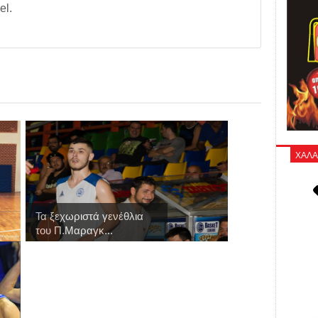
el.
ΧΑΛΑ
Τα ξεχωριστά γενέθλια
του Π.Μαραγκ...