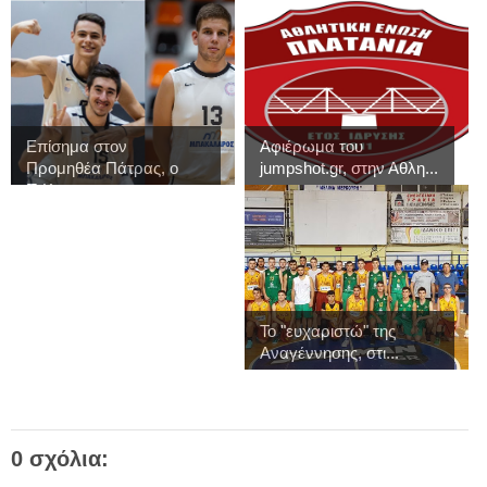
Επίσημα στον
Αφιέρωμα του
Προμηθέα Πάτρας, ο
jumpshot.gr, στην Αθλη...
Π.Κ...
Το "ευχαριστώ" της
Αναγέννησης, στι...
0 σχόλια: