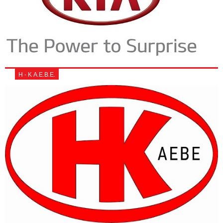
Η - Κ Α.Ε.Β.Ε.