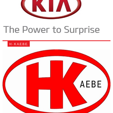
Η - Κ Α.Ε.Β.Ε.