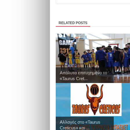
RELATED POSTS
Απόλυτα επιτυχημένο το
«Taurus Cret...
Αλλαγές στο «Taurus
Creticus» και ...