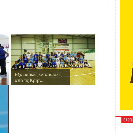
Εξαιρετικές εντυπώσεις
απο τις Κρητ...
BASELI