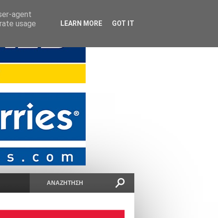
user-agent
erate usage
LEARN MORE
GOT IT