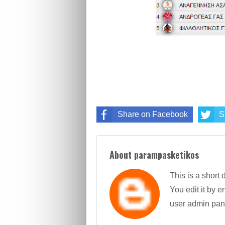
Share on Facebook
S
About parampasketikos
This is a short 
You edit it by en
user admin pan