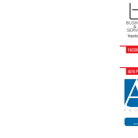
FACEB
ALFA 