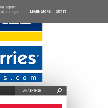
user-agent
erate usage
LEARN MORE
GOT IT