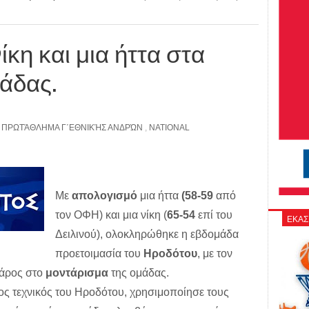
ίκη και μια ήττα στα
μάδας.
,
ΠΡΩΤΆΘΛΗΜΑ Γ΄ΕΘΝΙΚΉΣ ΑΝΔΡΏΝ
,
NATIONAL
Με
απολογισμό
μια ήττα
(58-59
από
τον ΟΦΗ) και μια νίκη (
65-54
επί του
ΕΚΑΣ
Δειλινού), ολοκληρώθηκε η εβδομάδα
προετοιμασία του
Ηροδότου
, με τον
βάρος στο
μοντάρισμα
της ομάδας.
τος τεχνικός του Ηροδότου, χρησιμοποίησε τους