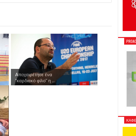
PROAC
Αποχαιρέτησε ένα
"καρδιακό φίλο" η ...
ΚΑΦΕ