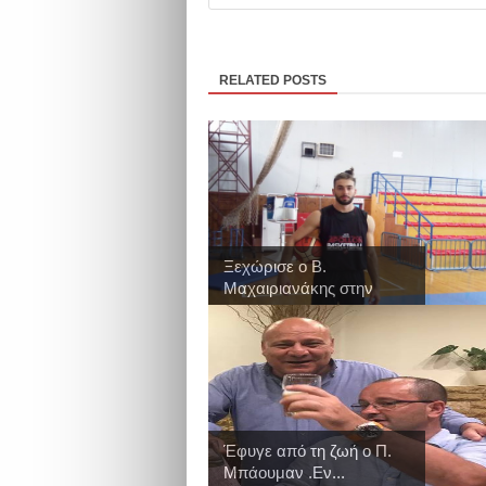
RELATED POSTS
Ξεχώρισε ο Β.
Μαχαιριανάκης στην
πρ...
Έφυγε από τη ζωή ο Π.
Μπάουμαν .Εν...