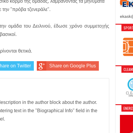
σικό κορμό της ομάδας, λαμβάνοντας τα μηνύματα
 την "πρόβα τζενεράλε".
ekask@
ε την ομάδα του Δειλινού, έδωσε χρόνο συμμετοχής
SPORT
βασικοί.
ρίνονται θετικά.
hare on Twitter
Share on Google Plus
CLEA
description in the author block about the author.
ENER
tering text in the "Biographical Info" field in the
el.