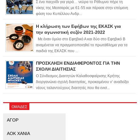
Σ ένα παιχνίδι για γερά… νεύρα το Ρέθυμνο πήρε τη
νίκης της Μεσσαράς με 61-55 και πέρασε στην επόμενη
φάση του Κυπέλλου Ανδρ...
Η κλήρωση των Εφήβων της ΕΚΑΣΚ για
την αγωνιστική σεζόν 2021-2022
Με έναν όμιλο στο Εφηβικό Α και δύο στο Εφηβικό Β
αναμένεται να πραγματοποιηθεί το πρωτάθλημα για τα
παιδιά της ΕΚΑΣΚ που ...
ΠΡΟΣΚΛΗΣΗ ΕΝΔΙΑΦΕΡΟΝΤΟΣ ΓΙΑ ΤΗΝ
ΣΧΟΛΗ ΔΙΑΙΤΗΣΙΑΣ
Ο Σύνδεσμος Διαιτητών Καλαθοσφαίρισης Κρήτης
διοργανώνει σχολή διαιτησίας, προκειμένου ν’ αναδείξει
νέους ταλαντούχους διαιτητές που θα ενισ...
ΟΜΑΔΕΣ
ΑΓΟΡ
ΑΟΚ ΧΑΝΙΑ