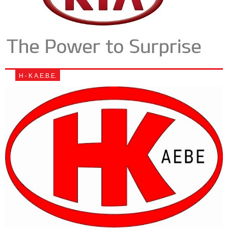
Η - Κ Α.Ε.Β.Ε.