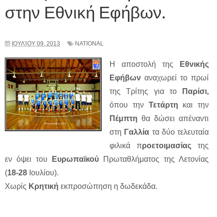
στην Εθνική Εφήβων.
ΙΟΥΛΊΟΥ 09, 2013
NATIONAL
Η αποστολή της
Εθνικής
Εφήβων
αναχωρεί το πρωί
της Τρίτης για το
Παρίσι,
όπου την
Τετάρτη
και την
Πέμπτη
θα δώσει απέναντι
στη
Γαλλία
τα δύο τελευταία
φιλικά π
ροετοιμασίας
της
εν όψει του
Ευρωπαϊκού
Πρωταθλήματος της Λετονίας
(
18-28
Ιουλίου).
Χωρίς
Κρητική
εκπροσώπηση η δωδεκάδα.