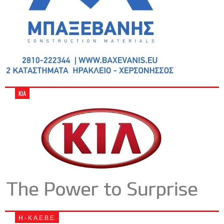
KIA
Η - Κ Α.Ε.Β.Ε.