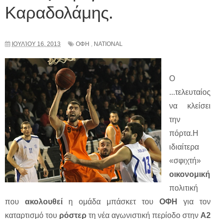
Καραδολάμης.
ΙΟΥΛΊΟΥ 16, 2013
ΟΦΗ
,
NATIONAL
Ο
...τελευταίος
να κλείσει
την
πόρτα.Η
ιδιαίτερα
«σφιχτή»
οικονομική
πολιτική
που
ακολουθεί
η ομάδα μπάσκετ του
ΟΦΗ
για τον
καταρτισμό του
ρόστερ
τη νέα αγωνιστική περίοδο στην
Α2