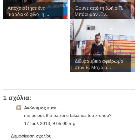
Αποχαιρέτησε ένα
Έφυγε από τη ζωή ο Π.
"καρδιακό φίλο" η ...
Μπάουμαν .Εν...
Διθυραμβικό αφιέρωμα
στον Β. Μαχαιρ...
1 σχόλια:
Ανώνυμος είπε...
me poious tha paizei o takianos tou xronou?
17 Ιουλ 2013, 9:05:00 π.μ.
Δημοσίευση σχολίου