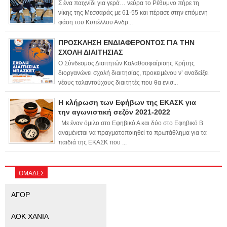
Σ ένα παιχνίδι για γερά… νεύρα το Ρέθυμνο πήρε τη
νίκης της Μεσσαράς με 61-55 και πέρασε στην επόμενη
φάση του Κυπέλλου Ανδρ...
ΠΡΟΣΚΛΗΣΗ ΕΝΔΙΑΦΕΡΟΝΤΟΣ ΓΙΑ ΤΗΝ
ΣΧΟΛΗ ΔΙΑΙΤΗΣΙΑΣ
Ο Σύνδεσμος Διαιτητών Καλαθοσφαίρισης Κρήτης
διοργανώνει σχολή διαιτησίας, προκειμένου ν’ αναδείξει
νέους ταλαντούχους διαιτητές που θα ενισ...
Η κλήρωση των Εφήβων της ΕΚΑΣΚ για
την αγωνιστική σεζόν 2021-2022
Με έναν όμιλο στο Εφηβικό Α και δύο στο Εφηβικό Β
αναμένεται να πραγματοποιηθεί το πρωτάθλημα για τα
παιδιά της ΕΚΑΣΚ που ...
ΟΜΑΔΕΣ
ΑΓΟΡ
ΑΟΚ ΧΑΝΙΑ