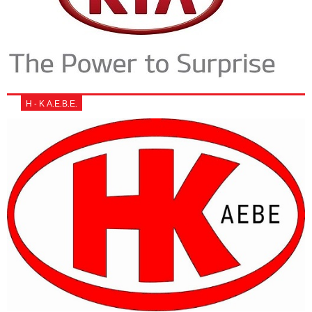
Η - Κ Α.Ε.Β.Ε.