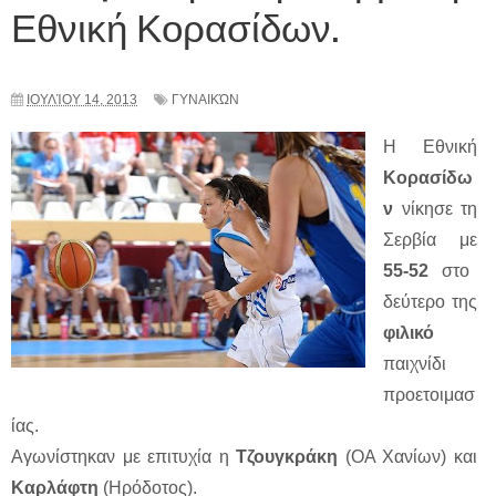
Εθνική Κορασίδων.
ΙΟΥΛΊΟΥ 14, 2013
ΓΥΝΑΙΚΏΝ
Η Εθνική
Κορασίδω
ν
νίκησε τη
Σερβία με
55-52
στο
δεύτερο της
φιλικό
παιχνίδι
προετοιμασ
ίας.
Αγωνίστηκαν με επιτυχία η
Τζουγκράκη
(ΟΑ Χανίων) και
Καρλάφτη
(Ηρόδοτος).