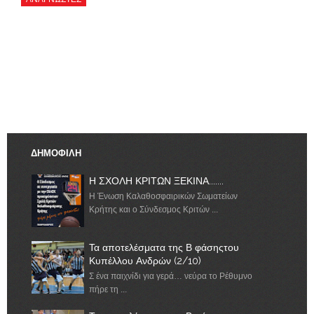
ΔΗΜΟΦΙΛΗ
Η ΣΧΟΛΗ ΚΡΙΤΩΝ ΞΕΚΙΝΑ.......
Η Ένωση Καλαθοσφαιρικών Σωματείων
Κρήτης και ο Σύνδεσμος Κριτών ...
Τα αποτελέσματα της Β φάσηςτου
Κυπέλλου Ανδρών (2/10)
Σ ένα παιχνίδι για γερά… νεύρα το Ρέθυμνο
πήρε τη ...