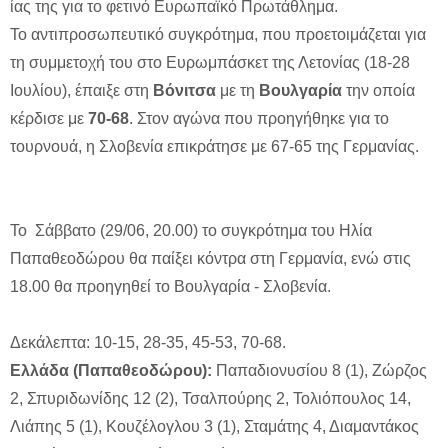
ίας της για το φετινό Ευρωπαϊκό Πρωτάθλημα.
Το αντιπροσωπευτικό συγκρότημα, που προετοιμάζεται για
τη συμμετοχή του στο Ευρωμπάσκετ της Λετονίας (18-28
Ιουλίου), έπαιξε στη
Βόνιτσα
με τη
Βουλγαρία
την οποία
κέρδισε με
70-68
. Στον αγώνα που προηγήθηκε για το
τουρνουά, η Σλοβενία επικράτησε με 67-65 της Γερμανίας.
Το Σάββατο (29/06, 20.00) το συγκρότημα του Ηλία
Παπαθεοδώρου θα παίξει κόντρα στη Γερμανία, ενώ στις
18.00 θα προηγηθεί το Βουλγαρία - Σλοβενία.
Δεκάλεπτα: 10-15, 28-35, 45-53, 70-68.
Ελλάδα (Παπαθεοδώρου):
Παπαδιονυσίου 8 (1), Ζώρζος
2, Σπυριδωνίδης 12 (2), Τσαλπούρης 2, Τολιόπουλος 14,
Λιάπης 5 (1), Κουζέλογλου 3 (1), Σταμάτης 4, Διαμαντάκος