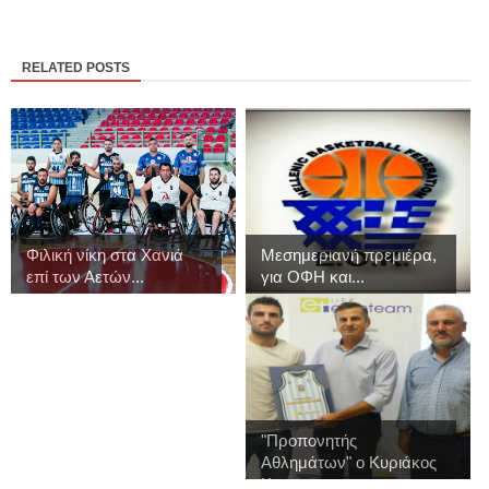
RELATED POSTS
Φιλική νίκη στα Χανιά
Μεσημεριανή πρεμιέρα,
επί των Αετών...
για ΟΦΗ και...
"Προπονητής
Αθλημάτων" ο Κυριάκος
Κ...