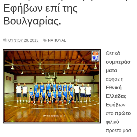
Εφήβων επί της
Βουλγαρίας.
ΙΟΥΝΊΟΥ 29, 2013
NATIONAL
Θετικά
συμπεράσ
ματα
άφησε η
Εθνική
Ελλάδας
Εφήβω
ν
στο
πρώτο
φιλικό
προετοιμασ