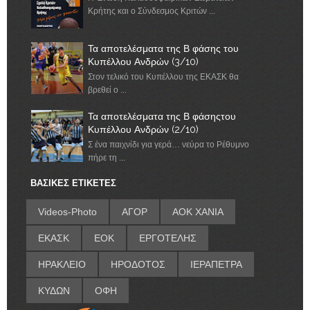
Κρήτης και ο Σύνδεσμος Κριτών ...
Τα αποτελέσματα της Β φάσης του
Κυπέλλου Ανδρών (3/10)
Στον τελικό του Κυπέλλου της ΕΚΑΣΚ θα
βρεθεί ο ...
Τα αποτελέσματα της Β φάσηςτου
Κυπέλλου Ανδρών (2/10)
Σ ένα παιχνίδι για γερά… νεύρα το Ρέθυμνο
πήρε τη ...
ΒΑΣΙΚΕΣ ΕΤΙΚΕΤΕΣ
Videos-Photo
ΑΓΟΡ
ΑΟΚ ΧΑΝΙΑ
ΕΚΑΣΚ
ΕΟΚ
ΕΡΓΟΤΕΛΗΣ
ΗΡΑΚΛΕΙΟ
ΗΡΟΔΟΤΟΣ
ΙΕΡΑΠΕΤΡΑ
ΚΥΔΩΝ
ΟΦΗ