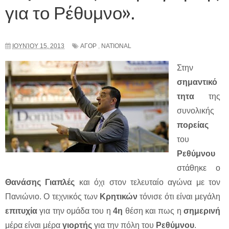
για το Ρέθυμνο».
ΙΟΥΝΊΟΥ 15, 2013
ΑΓΟΡ
,
NATIONAL
Στην
σημαντικό
τητα
της
συνολικής
πορείας
του
Ρεθύμνου
στάθηκε ο
Θανάσης Γιαπλές
και όχι στον τελευταίο αγώνα με τον
Πανιώνιο. Ο τεχνικός των
Κρητικών
τόνισε ότι είναι μεγάλη
επιτυχία
για την ομάδα του η
4η
θέση και πως η
σημερινή
μέρα είναι μέρα
γιορτής
για την πόλη του
Ρεθύμνου
.