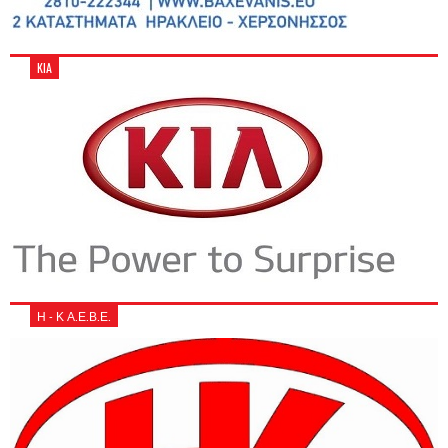
KIA
Η - Κ Α.Ε.Β.Ε.