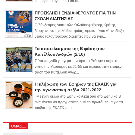
και πέρασα bye . Εκεί θα κλ...
ΠΡΟΣΚΛΗΣΗ ΕΝΔΙΑΦΕΡΟΝΤΟΣ ΓΙΑ ΤΗΝ
ΣΧΟΛΗ ΔΙΑΙΤΗΣΙΑΣ
Ο Σύνδεσμος Διαιτητών Καλαθοσφαίρισης Κρήτης
διοργανώνει σχολή διαιτησίας, προκειμένου ν’ αναδείξει
νέους ταλαντούχους διαιτητές που θα ενισ...
Τα αποτελέσματα της Β φάσηςτου
Κυπέλλου Ανδρών (2/10)
Σ ένα παιχνίδι για γερά… νεύρα το Ρέθυμνο πήρε τη
νίκης της Μεσσαράς με 61-55 και πέρασε στην επόμενη
φάση του Κυπέλλου Ανδρ...
Η κλήρωση των Εφήβων της ΕΚΑΣΚ για
την αγωνιστική σεζόν 2021-2022
Με έναν όμιλο στο Εφηβικό Α και δύο στο Εφηβικό Β
αναμένεται να πραγματοποιηθεί το πρωτάθλημα για τα
παιδιά της ΕΚΑΣΚ που ...
ΟΜΑΔΕΣ