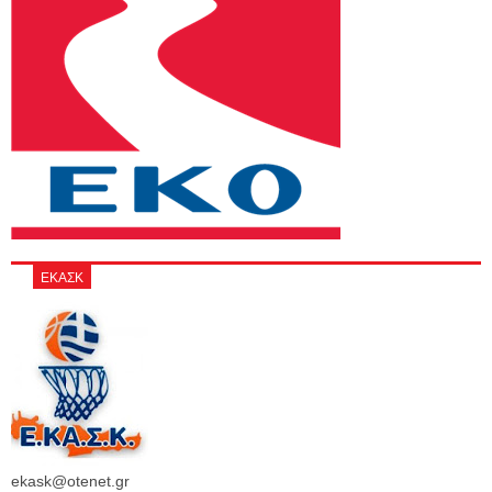
ΕΚΑΣΚ
ekask@otenet.gr