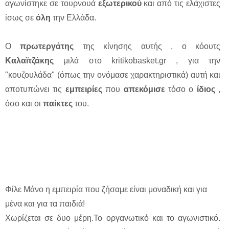
αγωνίστηκε σε τουρνουά
εξωτερικού
και από τις ελάχιστες
ίσως σε
όλη
την Ελλάδα.
Ο
πρωτεργάτης
της κίνησης αυτής , ο κόουτς
Καλαϊτζάκης
μιλά στο kritikobasket.gr , για την
"κουζουλάδα" (όπως την ονόμασε χαρακτηριστικά) αυτή και
αποτυπώνει τις
εμπειρίες
που
απεκόμισε
τόσο ο
ίδιος
,
όσο και οι
παίκτες
του.
Φίλε Μάνο η εμπειρία που ζήσαμε είναι μοναδική και για
μένα και για τα παιδιά!
Χωρίζεται σε δυο μέρη.Το οργανωτικό και το αγωνιστικό.