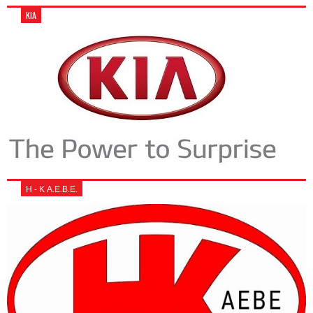
KIA
Η - Κ Α.Ε.Β.Ε.