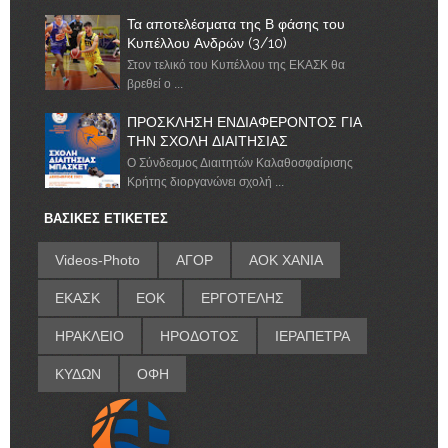
Τα αποτελέσματα της Β φάσης του
Κυπέλλου Ανδρών (3/10)
Στον τελικό του Κυπέλλου της ΕΚΑΣΚ θα
βρεθεί ο ...
ΠΡΟΣΚΛΗΣΗ ΕΝΔΙΑΦΕΡΟΝΤΟΣ ΓΙΑ
ΤΗΝ ΣΧΟΛΗ ΔΙΑΙΤΗΣΙΑΣ
Ο Σύνδεσμος Διαιτητών Καλαθοσφαίρισης
Κρήτης διοργανώνει σχολή ...
ΒΑΣΙΚΕΣ ΕΤΙΚΕΤΕΣ
Videos-Photo
ΑΓΟΡ
ΑΟΚ ΧΑΝΙΑ
ΕΚΑΣΚ
ΕΟΚ
ΕΡΓΟΤΕΛΗΣ
ΗΡΑΚΛΕΙΟ
ΗΡΟΔΟΤΟΣ
ΙΕΡΑΠΕΤΡΑ
ΚΥΔΩΝ
ΟΦΗ