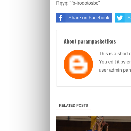
Πηγή: "fb-irodotosbc"
Share on Facebook
S
About parampasketikos
This is a short 
You edit it by en
user admin pan
RELATED POSTS