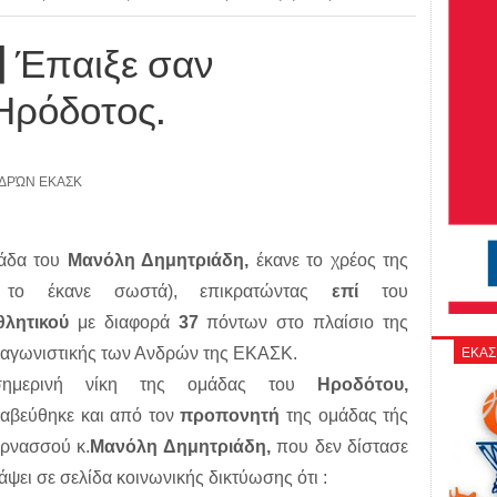
 Έπαιξε σαν
Ηρόδοτος.
ΔΡΏΝ ΕΚΑΣΚ
άδα του
Μανόλη Δημητριάδη,
έκανε το χρέος της
 το έκανε σωστά), επικρατώντας
επί
του
θλητικού
με διαφορά
37
πόντων στο πλαίσιο της
ΕΚΑΣ
αγωνιστικής των Ανδρών της ΕΚΑΣΚ.
ημερινή νίκη της ομάδας του
Ηροδότου,
ραβεύθηκε και από τον
προπονητή
της ομάδας τής
αρνασσού κ.
Μανόλη Δημητριάδη,
που δεν δίστασε
άψει σε σελίδα κοινωνικής δικτύωσης ότι :