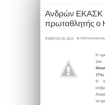
Ανδρών ΕΚΑΣΚ |
πρωταθλητής ο 
ΜΑΡΤΊΟΥ 02, 2013
ΠΡΩΤΆΘΛΗΜΑ ΑΝ
Η ομ
(και
Φιλα
17ης
Η σ
επιβ
Αλικ
να γρ