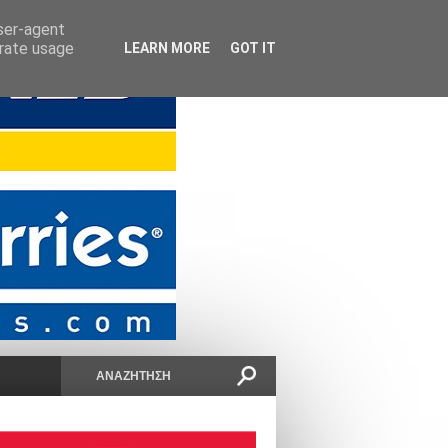
user-agent
erate usage
LEARN MORE
GOT IT