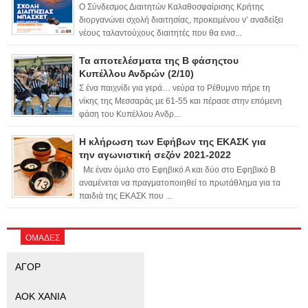
Ο Σύνδεσμος Διαιτητών Καλαθοσφαίρισης Κρήτης
διοργανώνει σχολή διαιτησίας, προκειμένου ν’ αναδείξει
νέους ταλαντούχους διαιτητές που θα ενισ...
Τα αποτελέσματα της Β φάσηςτου
Κυπέλλου Ανδρών (2/10)
Σ ένα παιχνίδι για γερά… νεύρα το Ρέθυμνο πήρε τη
νίκης της Μεσσαράς με 61-55 και πέρασε στην επόμενη
φάση του Κυπέλλου Ανδρ...
Η κλήρωση των Εφήβων της ΕΚΑΣΚ για
την αγωνιστική σεζόν 2021-2022
Με έναν όμιλο στο Εφηβικό Α και δύο στο Εφηβικό Β
αναμένεται να πραγματοποιηθεί το πρωτάθλημα για τα
παιδιά της ΕΚΑΣΚ που ...
ΟΜΑΔΕΣ
ΑΓΟΡ
ΑΟΚ ΧΑΝΙΑ