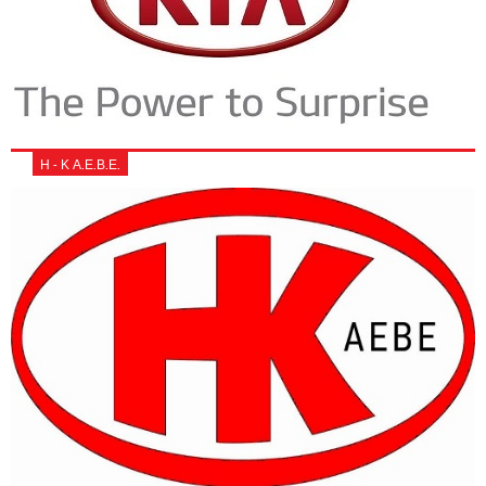
Η - Κ Α.Ε.Β.Ε.