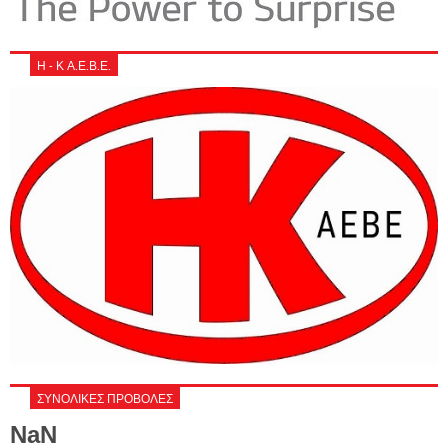
Η - Κ Α.Ε.Β.Ε.
ΣΥΝΟΛΙΚΕΣ ΠΡΟΒΟΛΕΣ
NaN