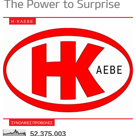
Η - Κ Α.Ε.Β.Ε.
ΣΥΝΟΛΙΚΕΣ ΠΡΟΒΟΛΕΣ
52,375,003