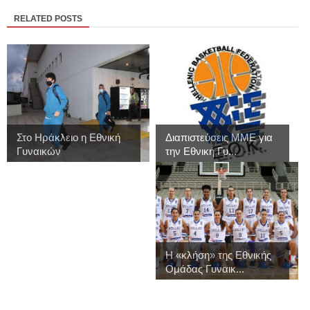
RELATED POSTS
Στο Ηράκλειο η Εθνική
Διαπιστεύσεις MME για
Γυναικών
την Εθνική Γυ...
Η «κλήση» της Εθνικής
Ομάδας Γυναικ...