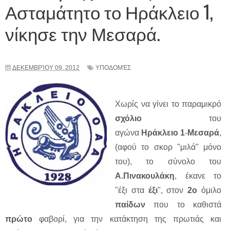
Ασταμάτητο το Ηράκλειο 1,
νίκησε την Μεσαρά.
ΔΕΚΕΜΒΡΊΟΥ 09, 2012
ΥΠΟΔΟΜΈΣ
Χωρίς να γίνει το παραμικρό
σχόλιο
του
αγώνα
Ηράκλειο 1
-
Μεσαρά
,
(αφού το σκορ "μιλά" μόνο
του), το σύνολο του
Α.Πινακουλάκη
, έκανε το
"έξι στα
έξι
", στον
2ο
όμιλο
παίδων
που το καθιστά
πρώτο
φαβορί, για την κατάκτηση της πρωτιάς και