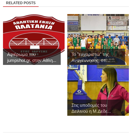
RELATED POSTS
Αφιέρωμα του
Το "ευχαριστώ" της
jumpshot.gr, στην Αθλη...
Αναγέννησης, στι...
Στις υποδομές του
Δειλινού η Μ.Δεδε...