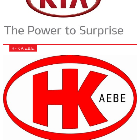
Η - Κ Α.Ε.Β.Ε.