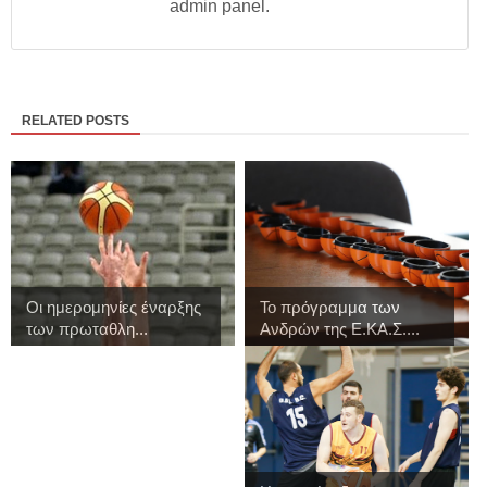
admin panel.
RELATED POSTS
Οι ημερομηνίες έναρξης
Το πρόγραμμα των
των πρωταθλη...
Ανδρών της Ε.ΚΑ.Σ....