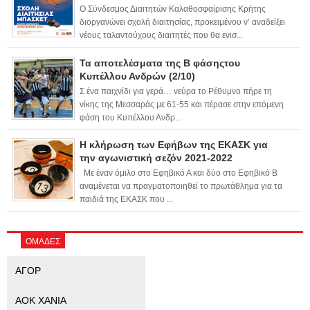
Ο Σύνδεσμος Διαιτητών Καλαθοσφαίρισης Κρήτης
διοργανώνει σχολή διαιτησίας, προκειμένου ν’ αναδείξει
νέους ταλαντούχους διαιτητές που θα ενισ...
Τα αποτελέσματα της Β φάσηςτου
Κυπέλλου Ανδρών (2/10)
Σ ένα παιχνίδι για γερά… νεύρα το Ρέθυμνο πήρε τη
νίκης της Μεσσαράς με 61-55 και πέρασε στην επόμενη
φάση του Κυπέλλου Ανδρ...
Η κλήρωση των Εφήβων της ΕΚΑΣΚ για
την αγωνιστική σεζόν 2021-2022
Με έναν όμιλο στο Εφηβικό Α και δύο στο Εφηβικό Β
αναμένεται να πραγματοποιηθεί το πρωτάθλημα για τα
παιδιά της ΕΚΑΣΚ που ...
ΟΜΑΔΕΣ
ΑΓΟΡ
ΑΟΚ ΧΑΝΙΑ