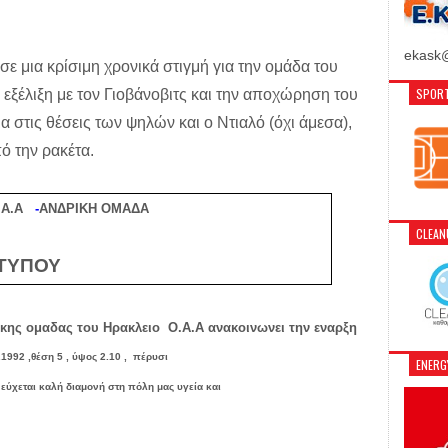
ekask@
σε μια κρίσιμη χρονικά στιγμή για την ομάδα του
SPORT
εξέλιξη με τον Γιοβάνοβιτς και την αποχώρηση του
 στις θέσεις των ψηλών και ο Ντιαλό (όχι άμεσα),
ό την ρακέτα.
Α.Α
-
ΑΝΔΡΙΚΗ ΟΜΑΔΑ
CLEA
ΙΟ ΤΥΠΟΥ
κης ομαδας του Ηρακλειο Ο.Α.Α ανακοινωνει την εναρξη
92 ,θέση 5 , ύψος 2.10 ,
πέρυσι
ENER
υ
εύχεται
καλή
διαμονή
στη
πόλη
μας
υγεία
και