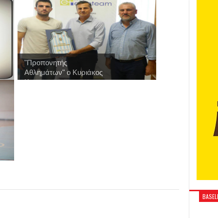
"Προπονητής
Αθλημάτων" ο Κυριάκος
Κ...
BASELI