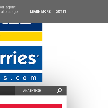
user-agent
erate usage
LEARN MORE
GOT IT