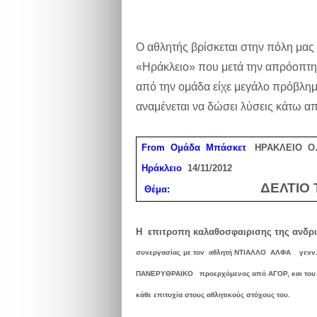
Ο αθλητής βρίσκεται στην πόλη μας 
«Ηράκλειο» που μετά την απρόοπτη 
από την ομάδα είχε μεγάλο πρόβλημα
αναμένεται να δώσει λύσεις κάτω απ
From
Ομάδα Μπάσκετ
ΗΡΑΚΛΕΙΟ Ο.
Ηράκλειο
14/11/2012
ΔΕΛΤ
Θ
έμα:
Η επιτροπη καλαθοσφαιρισης της ανδρι
συνεργασίας
με τον
αθλητή
ΝΤΙΑΛΛΟ ΑΛΦΑ γενν.19
ΠΑΝΕΡΥΘΡΑΙΚΟ προερχόμενος
από
ΑΓΟΡ, και το
κάθε
επιτυχία
στους
αθλητικούς
στόχους
του.