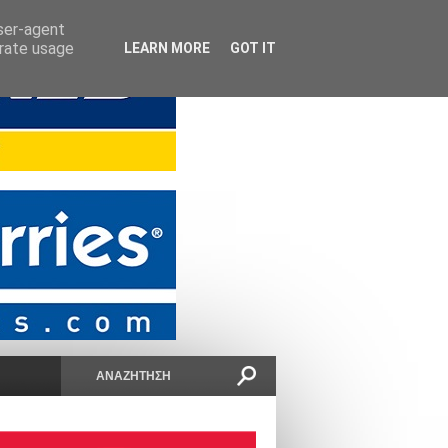
user-agent
erate usage
LEARN MORE
GOT IT