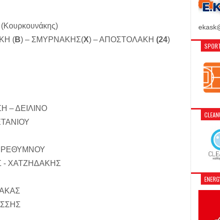
 (Κουρκουνάκης)
ekask@
ΚΗ (
Β
) – ΣΜΥΡΝΑΚΗΣ(
Χ
) – ΑΠΟΣΤΟΛΑΚΗ
(24
)
SPORT
 – ΔΕΙΛΙΝΟ
CLEA
ΕΤΑΝΙΟΥ
. ΡΕΘΥΜΝΟΥ
 - ΧΑΤΖΗΔΑΚΗΣ
ENER
ΑΚΑΣ
ΑΣΣΗΣ