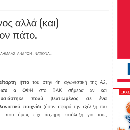
ος αλλά (και)
ον πάτο.
ΛΗΜΑ Α2 -ΑΝΔΡΏΝ
,
NATIONAL
τέταρτη ήττα
του στην 4η αγωνιστική της Α2,
ρισε ο ΟΦΗ
στο ΒΑΚ σήμερα αν και
ΕΚΑΣ
ουσιάστηκε πολύ βελτιωμένος σε ένα
λονιστικό παιχνίδι
(όσον αφορά την εξέλιξη του
), που όμως είχε άσχημη κατάληξη για τους