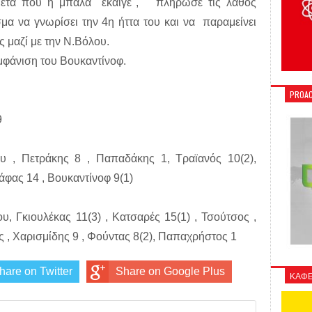
μετά που η μπάλα "έκαιγε", πλήρωσε τις λάθος
μα να γνωρίσει την 4η ήττα του και να παραμείνει
ς μαζί με την Ν.Βόλου.
εμφάνιση του Βουκαντίνοφ.
PROAC
9
ου , Πετράκης 8 , Παπαδάκης 1, Τραϊανός 10(2),
άφας 14 , Βουκαντίνοφ 9(1)
, Γκιουλέκας 11(3) , Κατσαρές 15(1) , Τσούτσος ,
 , Χαρισμίδης 9 , Φούντας 8(2), Παπαχρήστος 1
hare on Twitter
Share on Google Plus
ΚΑΦΕ