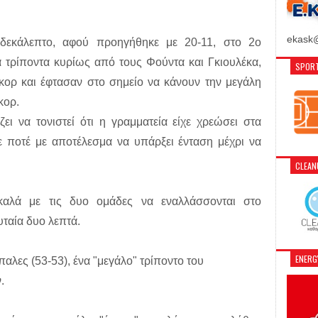
ekask@
΄δεκάλεπτο, αφού προηγήθηκε με 20-11, στο 2ο
α τρίποντα κυρίως από τους Φούντα και Γκιουλέκα,
SPORT
κορ και έφτασαν στο σημείο να κάνουν την μεγάλη
κορ.
ει να τονιστεί ότι η γραμματεία είχε χρεώσει στα
ε ποτέ με αποτέλεσμα να υπάρξει ένταση μέχρι να
CLEA
 καλά με τις δυο ομάδες να εναλλάσσονται στο
υταία δυο λεπτά.
ENER
όπαλες (53-53), ένα "μεγάλο" τρίποντο του
.