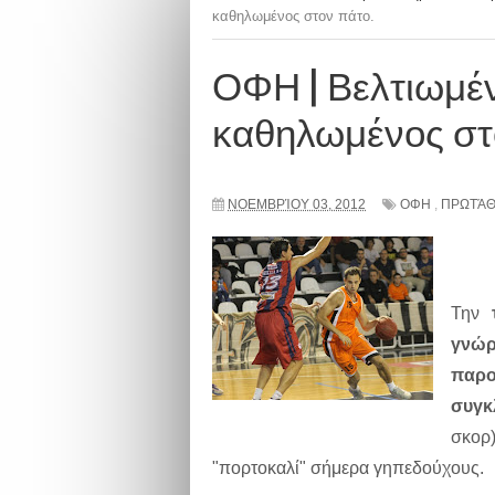
καθηλωμένος στον πάτο.
ΟΦΗ | Βελτιωμέν
καθηλωμένος στ
ΝΟΕΜΒΡΊΟΥ 03, 2012
ΟΦΗ
,
ΠΡΩΤΆΘ
Την
γνώ
παρ
συγκ
σκορ
"πορτοκαλί" σήμερα γηπεδούχους.