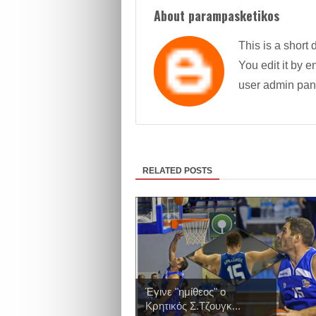
About parampasketikos
This is a short 
You edit it by en
user admin pan
RELATED POSTS
Έγινε "ημίθεος" ο
Κρητικός Σ.Τζουγκ...