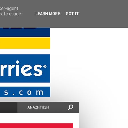
user-agent
erate usage
LEARN MORE
GOT IT