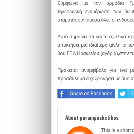
Σύμφωνα με την αρμόδια Γρα
τηλεφωνική ενημέρωση των διευ
σταματήσουν άμεσα όλες οι ενδοσχο
Αυτό σημαίνει ότι και τα σχολικά π
αποκτήσει μια ιδιαίτερη αίγλη τα 
3ου ΓΕΛ Ηρακλείου (αγόρια),στην 
Πρόκειται αναμφίβολα για ένα 
πρωτάθλημα είχε ξεκινήσει με δυο 
Share on Facebook
S
About parampasketikos
This is a short 