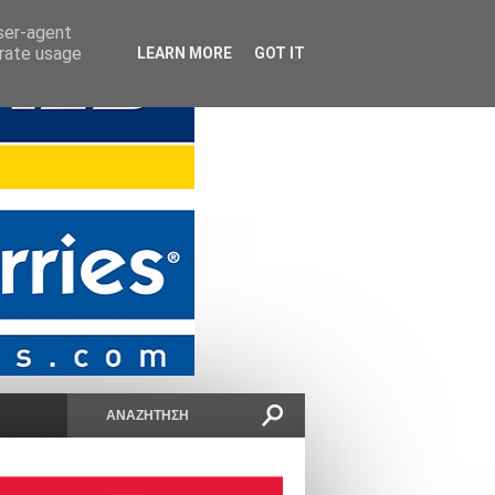
user-agent
erate usage
LEARN MORE
GOT IT