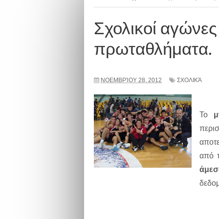
Σχολικοί αγώνες 
πρωταθλήματα.
ΝΟΕΜΒΡΊΟΥ 28, 2012
ΣΧΟΛΙΚΆ
Το
μ
περι
αποτ
από τ
άμεσ
δεδο