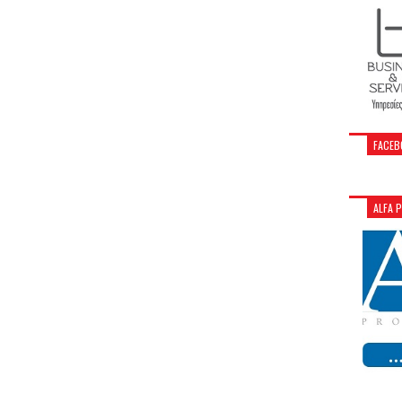
FACEB
ALFA 