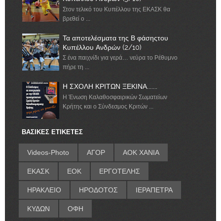
Στον τελικό του Κυπέλλου της ΕΚΑΣΚ θα
βρεθεί ο ...
Τα αποτελέσματα της Β φάσηςτου
Κυπέλλου Ανδρών (2/10)
Σ ένα παιχνίδι για γερά… νεύρα το Ρέθυμνο
πήρε τη ...
Η ΣΧΟΛΗ ΚΡΙΤΩΝ ΞΕΚΙΝΑ.......
Η Ένωση Καλαθοσφαιρικών Σωματείων
Κρήτης και ο Σύνδεσμος Κριτών ...
ΒΑΣΙΚΕΣ ΕΤΙΚΕΤΕΣ
Videos-Photo
ΑΓΟΡ
ΑΟΚ ΧΑΝΙΑ
ΕΚΑΣΚ
ΕΟΚ
ΕΡΓΟΤΕΛΗΣ
ΗΡΑΚΛΕΙΟ
ΗΡΟΔΟΤΟΣ
ΙΕΡΑΠΕΤΡΑ
ΚΥΔΩΝ
ΟΦΗ