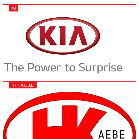
KIA
Η - Κ Α.Ε.Β.Ε.