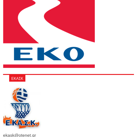
ΕΚΑΣΚ
ekask@otenet.gr