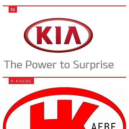
KIA
Η - Κ Α.Ε.Β.Ε.