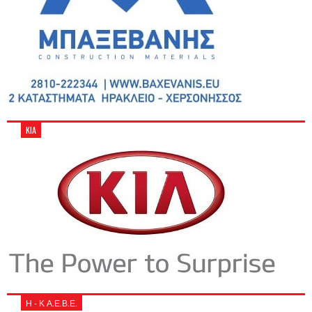
KIA
Η - Κ Α.Ε.Β.Ε.