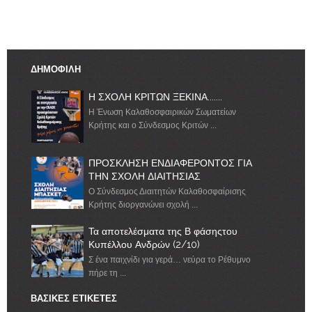
ΔΗΜΟΦΙΛΗ
Η ΣΧΟΛΗ ΚΡΙΤΩΝ ΞΕΚΙΝΑ.......
Η Ένωση Καλαθοσφαιρικών Σωματείων
Κρήτης και ο Σύνδεσμος Κριτών ...
ΠΡΟΣΚΛΗΣΗ ΕΝΔΙΑΦΕΡΟΝΤΟΣ ΓΙΑ
ΤΗΝ ΣΧΟΛΗ ΔΙΑΙΤΗΣΙΑΣ
Ο Σύνδεσμος Διαιτητών Καλαθοσφαίρισης
Κρήτης διοργανώνει σχολή ...
Τα αποτελέσματα της Β φάσηςτου
Κυπέλλου Ανδρών (2/10)
Σ ένα παιχνίδι για γερά… νεύρα το Ρέθυμνο
πήρε τη ...
ΒΑΣΙΚΕΣ ΕΤΙΚΕΤΕΣ