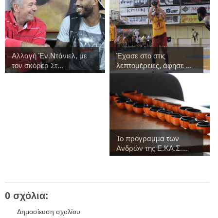
Αλλαγή Έν.Ντάνιελ, με
Έχασε στο στις
τον σκόρερ Στ...
λεπτομέρειες, άφησε ...
Το πρόγραμμα των
Ανδρών της Ε.ΚΑ.Σ....
0 σχόλια:
Δημοσίευση σχολίου