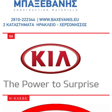
KIA
Η - Κ Α.Ε.Β.Ε.