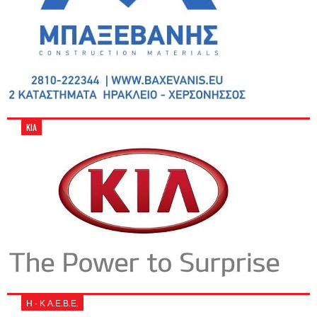
KIA
Η - Κ Α.Ε.Β.Ε.