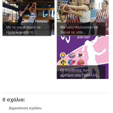
Με το «αριστερό» το
Με νίκη «έκλεισαν» τα
Ηράκλειο στα τε...
Χανιά τις υπο...
Οι συνθέσεις των
ομάδων στο Πανελλή...
0 σχόλια:
Δημοσίευση σχολίου