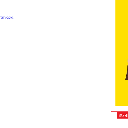
ατηγορία
BASELI