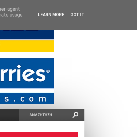
user-agent
erate usage
LEARN MORE
GOT IT