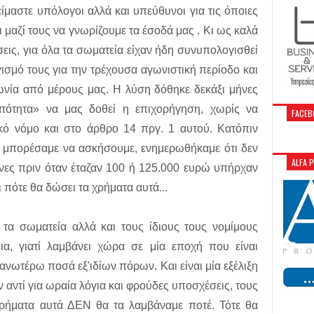
ίμαστε υπόλογοι αλλά και υπεύθυνοι για τις όποιες
 μαζί τους να γνωρίζουμε τα έσοδά μας . Κι ως καλά
ις, για όλα τα σωματεία είχαν ήδη συνυπολογισθεί
σμό τους για την τρέχουσα αγωνιστική περίοδο και
ωνία από μέρους μας. Η λύση δόθηκε δεκάξι μήνες
ατότητα» να μας δοθεί η επιχορήγηση, χωρίς να
FACEB
ικό νόμο και στο άρθρο 14 πργ. 1 αυτού. Κατόπιν
ις μπορέσαμε να ασκήσουμε, ενημερωθήκαμε ότι δεν
ALFA 
νες πριν όταν έταζαν 100 ή 125.000 ευρώ υπήρχαν
αι πότε θα δώσει τα χρήματα αυτά...
ι τα σωματεία αλλά και τους ίδιους τους νομίμους
α, γιατί λαμβάνει χώρα σε μία εποχή που είναι
νωτέρω ποσά εξ'ιδίων πόρων. Και είναι μία εξέλιξη
αντί για ωραία λόγια και φρούδες υποσχέσεις, τους
 χρήματα αυτά ΔΕΝ θα τα λαμβάναμε ποτέ. Τότε θα