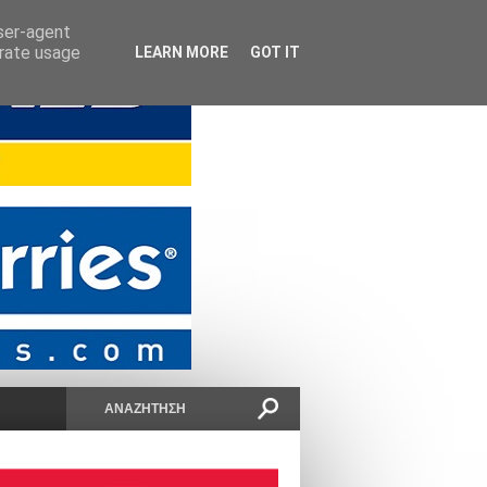
user-agent
erate usage
LEARN MORE
GOT IT