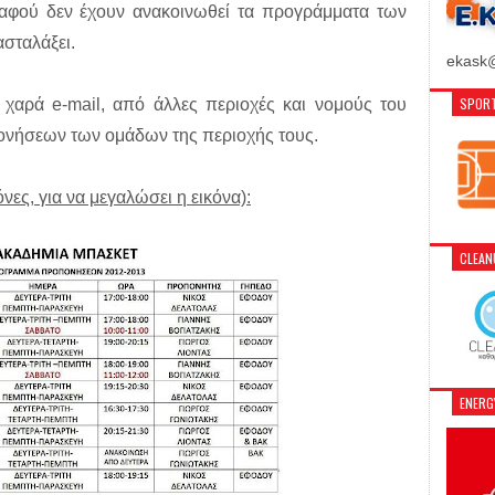
 αφού δεν έχουν ανακοινωθεί τα προγράμματα των
ασταλάξει.
ekask@
SPORT
 χαρά e-mail, από άλλες περιοχές και νομούς του
ονήσεων των ομάδων της περιοχής τους.
νες, για να μεγαλώσει η εικόνα):
CLEA
ENER