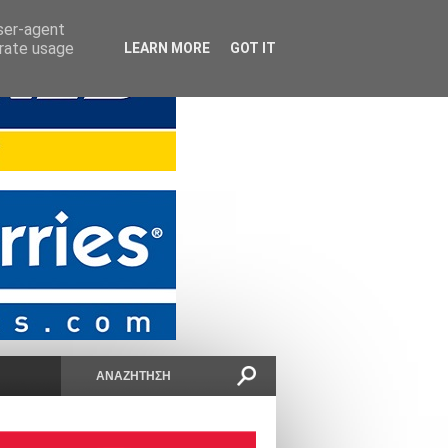
user-agent
erate usage
LEARN MORE
GOT IT