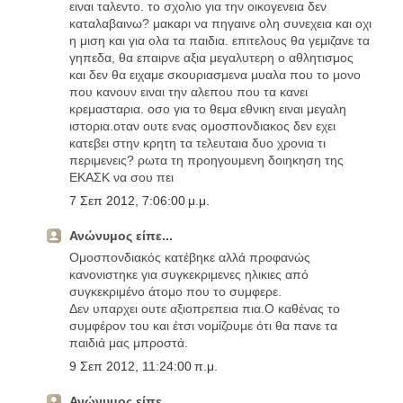
ειναι ταλεντο. το σχολιο για την οικογενεια δεν
καταλαβαινω? μακαρι να πηγαινε ολη συνεχεια και οχι
η μιση και για ολα τα παιδια. επιτελους θα γεμιζανε τα
γηπεδα, θα επαιρνε αξια μεγαλυτερη ο αθλητισμος
και δεν θα ειχαμε σκουριασμενα μυαλα που το μονο
που κανουν ειναι την αλεπου που τα κανει
κρεμασταρια. οσο για το θεμα εθνικη ειναι μεγαλη
ιστορια.οταν ουτε ενας ομοσπονδιακος δεν εχει
κατεβει στην κρητη τα τελευταια δυο χρονια τι
περιμενεις? ρωτα τη προηγουμενη δοιηκηση της
ΕΚΑΣΚ να σου πει
7 Σεπ 2012, 7:06:00 μ.μ.
Ανώνυμος είπε...
Ομοσπονδιακός κατέβηκε αλλά προφανώς
κανονιστηκε για συγκεκριμενες ηλικιες από
συγκεκριμένο άτομο που το συμφερε.
Δεν υπαρχει ουτε αξιοπρεπεια πια.Ο καθένας το
συμφέρον του και έτσι νομίζουμε ότι θα πανε τα
παιδιά μας μπροστά.
9 Σεπ 2012, 11:24:00 π.μ.
Ανώνυμος είπε...