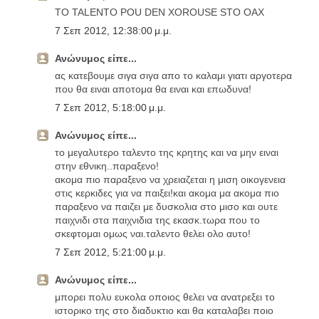
TO TALENTO POU DEN XOROUSE STO OAX
7 Σεπ 2012, 12:38:00 μ.μ.
Ανώνυμος είπε...
ας κατεβουμε σιγα σιγα απο το καλαμι γιατι αργοτερα
που θα ειναι αποτομα θα ειναι και επωδυνα!
7 Σεπ 2012, 5:18:00 μ.μ.
Ανώνυμος είπε...
το μεγαλυτερο ταλεντο της κρητης και να μην ειναι
στην εθνικη..παραξενο!
ακομα πιο παραξενο να χρειαζεται η μιση οικογενεια
στις κερκιδες για να παιξει!και ακομα μα ακομα πιο
παραξενο να παιζει με δυσκολια στο μισο και ουτε
παιχνιδι στα παιχνιδια της εκασκ.τωρα που το
σκεφτομαι ομως ναι.ταλεντο θελει ολο αυτο!
7 Σεπ 2012, 5:21:00 μ.μ.
Ανώνυμος είπε...
μπορει πολυ ευκολα οποιος θελει να ανατρεξει το
ιστορικο της στο διαδυκτιο και θα καταλαβει ποιο