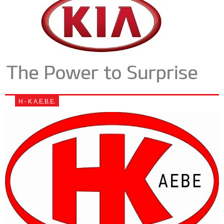
Η - Κ Α.Ε.Β.Ε.