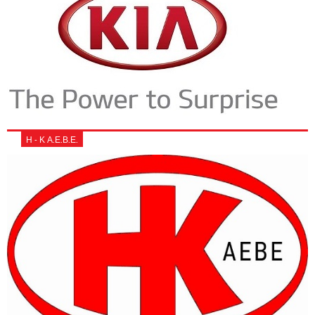
Η - Κ Α.Ε.Β.Ε.